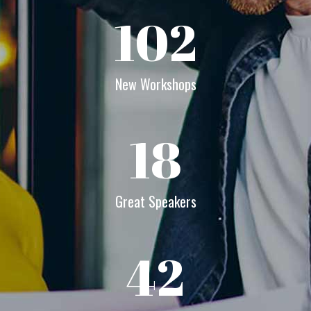
102
New Workshops
18
Great Speakers
42