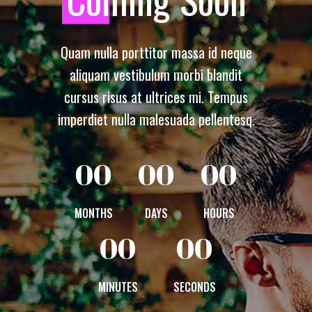
Quam nulla porttitor massa id neque
aliquam vestibulum morbi blandit
cursus risus at ultrices mi. Tempus
imperdiet nulla malesuada pellentesq.
00
00
00
MONTHS
DAYS
HOURS
00
00
MINUTES
SECONDS